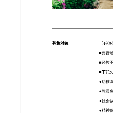
募集対象
【必須
■要普
■経験
■下記
●幼稚
●教員
●社会
●精神