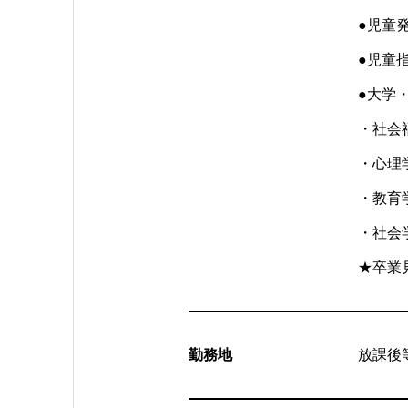
●児童
●児童
●大学
・社会
・心理
・教育
・社会
★卒業
勤務地
放課後