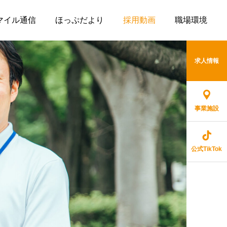
マイル通信
ほっぷだより
採用動画
職場環境
求人情報
事業施設
公式TikTok