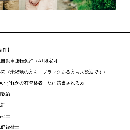
条件】
通自動車運転免許（AT限定可）
不問（未経験の方も、ブランクある方も大歓迎です）
のいずれかの有資格者または該当される方
園教諭
免許
福祉士
保健福祉士